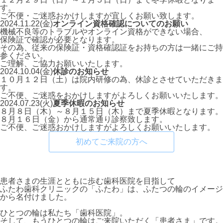
す。
ご不便・ご迷惑おかけしますが宜しくお願い致します。
2024.11.22(金)
オンライン資格確認についてのお願い
機械不良等のトラブルやオンライン資格ができない場合、
保険証で確認が必要となります。
その為、従来の保険証・資格確認証をお持ちの方は一緒にご持
参ください。
ご理解、ご協力お願いいたします。
2024.10.04(金)
休診のお知らせ
１０月１２日（土）は院内研修の為、休診とさせていただきま
す。
ご不便、ご迷惑をおかけしますがよろしくお願いいたします。
2024.07.23(火)
夏季休暇のお知らせ
８月８日（木）～８月１５日（木）まで夏季休暇となります。
８月１６日（金）から通常通り診察致します。
ご不便、ご迷惑おかけしますがよろしくお願いいたします。
初めてご来院の方へ
患者さまの生涯とともに歩む歯科医院を目指して
ふたわ歯科クリニックの「
ふたわ
」は、ふたつの輪のイメージ
から名付けました。
ひとつの輪は私たち「
歯科医院
」。
そして、もうひとつの輪はご来院いただく「
患者さま
」です。