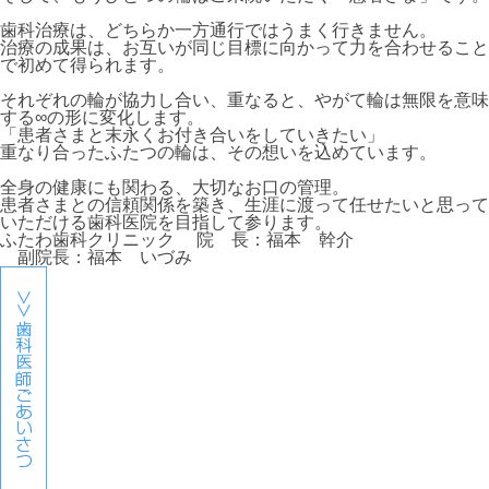
歯科治療は、どちらか一方通行ではうまく行きません。
治療の成果は、お互いが同じ目標に向かって力を合わせること
で初めて得られます。
それぞれの輪が協力し合い、重なると、やがて輪は無限を意味
する
∞
の形に変化します。
「
患者さまと末永くお付き合いをしていきたい
」
重なり合ったふたつの輪は、その想いを込めています。
全身の健康にも関わる、大切なお口の管理。
患者さまとの信頼関係を築き、生涯に渡って任せたいと思って
いただける歯科医院を目指して参ります。
ふたわ歯科クリニック
院 長：福本 幹介
副院長：福本 いづみ