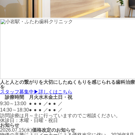
人と人との繋がりを大切にしたぬくもりを感じられる歯科治療
を
スタッフ募集中
▶詳しくはこちら
診療時間
月
火
水
木
金
土
日・祝
9:30～13:00
●
●
●
／
●
●
／
14:30～18:30
●
●
●
／
●
●
／
訪問診療は月～土に行っていますのでご相談ください。
休診日：木曜・日曜・祝日
お知らせ
2026.07.15(水)
価格改定のお知らせ
物価の高騰によりメーカーによる価格改定に伴い、2026年8月