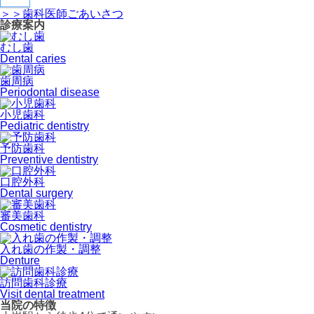
＞＞歯科医師ごあいさつ
診療案内
むし歯
Dental caries
歯周病
Periodontal disease
小児歯科
Pediatric dentistry
予防歯科
Preventive dentistry
口腔外科
Dental surgery
審美歯科
Cosmetic dentistry
入れ歯の作製・調整
Denture
訪問歯科診療
Visit dental treatment
当院の特徴