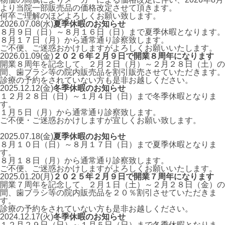
より当院一部販売品の価格改定させて頂きます。
何卒ご理解のほどよろしくお願い致します。
2026.07.08(水)
夏季休暇のお知らせ
８月９日（日）～８月１６日（日）まで夏季休暇となります。
８月１７日（月）から通常通り診察致します。
ご不便、ご迷惑おかけしますがよろしくお願いいたします。
2026.01.09(金)
２０２６年２月９日で開業８周年になります
開業８周年を記念して、２月２日（月）～２月２８日（土）の
間、歯ブラシ等の院内販売品を割引販売させていただきます。
診療の予約をされていない方も是非お越しください。
2025.12.12(金)
冬季休暇のお知らせ
１２月２８日（日）～１月４日（日）まで冬季休暇となりま
す。
１月５日（月）から通常通り診察致します。
ご不便・ご迷惑おかけしますが宜しくお願い致します。
2025.07.18(金)
夏季休暇のお知らせ
８月１０日（日）～８月１７日（日）まで夏季休暇となりま
す。
８月１８日（月）から通常通り診察致します。
ご不便、ご迷惑おかけしますがよろしくお願いいたします。
2025.01.20(月)
２０２５年２月９日で開業７周年になります
開業７周年を記念して、２月１日（土）～２月２８日（金）の
間、歯ブラシ等の院内販売品を２０％割引させていただきま
す。
診療の予約をされていない方も是非お越しください。
2024.12.17(火)
冬季休暇のお知らせ
１２月２９日（日）～１月５日（日）まで冬季休暇となりま