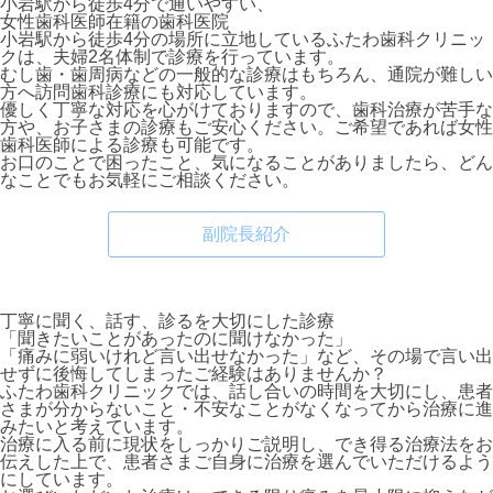
小岩駅から徒歩4分
で通いやすい、
女性歯科医師在籍
の歯科医院
小岩駅から徒歩4分の場所に立地しているふたわ歯科クリニッ
クは、夫婦2名体制で診療を行っています。
むし歯・歯周病などの一般的な診療はもちろん、通院が難しい
方へ訪問歯科診療にも対応しています。
優しく丁寧な対応を心がけておりますので、歯科治療が苦手な
方や、お子さまの診療もご安心ください。ご希望であれば女性
歯科医師による診療も可能です。
お口のことで困ったこと、気になることがありましたら、どん
なことでもお気軽にご相談ください。
副院長紹介
丁寧に聞く、話す、診る
を大切にした診療
「聞きたいことがあったのに聞けなかった」
「痛みに弱いけれど言い出せなかった」など、その場で言い出
せずに後悔してしまったご経験はありませんか？
ふたわ歯科クリニックでは、話し合いの時間を大切にし、患者
さまが分からないこと・不安なことがなくなってから治療に進
みたいと考えています。
治療に入る前に現状をしっかりご説明し、でき得る治療法をお
伝えした上で、患者さまご自身に治療を選んでいただけるよう
にしています。