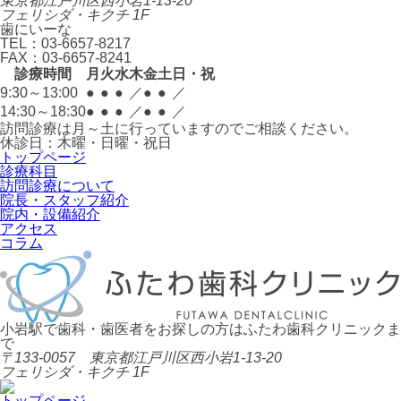
東京都江戸川区西小岩1-13-20
フェリシダ・キクチ 1F
歯にいーな
TEL：
03-6657-8217
FAX：
03-6657-8241
診療時間
月
火
水
木
金
土
日・祝
9:30～13:00
●
●
●
／
●
●
／
14:30～18:30
●
●
●
／
●
●
／
訪問診療は月～土に行っていますのでご相談ください。
休診日：木曜・日曜・祝日
トップページ
診療科目
訪問診療について
院長・スタッフ紹介
院内・設備紹介
アクセス
コラム
小岩駅で歯科・歯医者をお探しの方はふたわ歯科クリニックま
で
〒133-0057 東京都江戸川区西小岩1-13-20
フェリシダ・キクチ 1F
トップページ